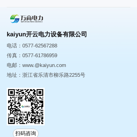
kaiyun开云电力设备有限公司
电话：0577-62567288
传真：0577-61786959
电邮：www.@kaiyun.com
地址：浙江省乐清市柳乐路2255号
扫码咨询